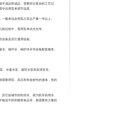
成半成品和成品，需要经过复杂的工艺过
置中还用泵来调节温度。
，一般来说农用泵占泵总产量一半以上。
轧制过程中，需用泵来供水先等。
防设备及其它通用设备。
凝水、循环水、锅炉供水等设备配套服务。
杆泵、冷凝水泵、循环水泵和灰渣泵等。
都需要用泵。高压和有放射性的液体，有的
。其它如城市的给排水、蒸汽机车的用水、
中输送牛奶和糖类食品等，都需要有大量的