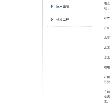
在食
应用领域
程，
在农
样板工程
在矿
水泵
水泵
水泵
在电
在国
还要
在船
机床
泵。