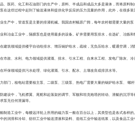
品、医药、化工和石油部门的生产中，原料、半成品和成品大多是液体，而将原料制
泵在这些过程中起到了输送液体和提供化学反应的压力流量的作用，此外，在很多装
业生产中，管道泵是主要的排灌机械。我国农村幅原广阔，每年农村都需要大量的泵
业和冶金工业中，隔膜泵也是使用最多的设备。矿井需要用泵排水，在选矿、冶炼和
在建筑领域提供楼宇自动给排水、增压锅炉给水，疏竣，无负压给水，暖通空调，消
在市政、水利、电力领域提供灌溉、排水、引水工程、自来水工程、发电厂除灰、冷
在环保领域提供污水处理、绿化灌溉、引水、配水、土壤改良或排洪水等。
力部门，核电站需要核主泵、二级泵、三级泵、热电厂需要大量的锅炉给水泵、 螺
防建设中，飞机襟翼、尾舵和起落架的调节、军舰和坦克炮塔的转动、潜艇的沉浮等
求泵无任何泄漏等。
舶制造工业中，每艘远洋轮上所用的磁力泵一般在百台以上，其类型也是各式各样的
中的润滑和冷却、纺织工业中输送漂液和染料、造纸工业中输送纸浆，以及食品工业